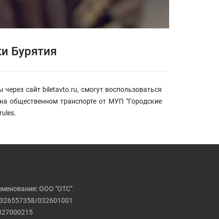
ки Бурятия
через сайт biletavto.ru, смогут воспользоваться
на общественном транспорте от МУП "Городские
rules.
именование: ООО "ОТС"
326557358/032601001
327000215