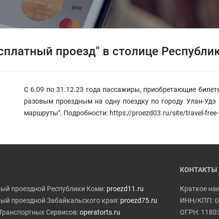
сплатный проезд" в столице Республи
С 6.09 по 31.12.23 года пассажиры, приобретающие билеты 
разовым проездным на одну поездку по городу Улан-Удэ 
маршруты". Подробности: https://proezd03.ru/site/travel-free-
КОНТАКТЫ
ый проездной Республики Коми:
proezd11.ru
Краткое на
ый проездной Забайкальского края:
proezd75.ru
ИНН/КПП: 0
Транспортных Сервисов:
operatorts.ru
ОГРН: 1180