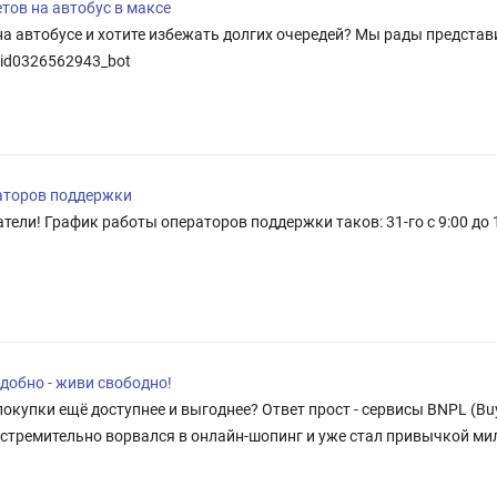
тов на автобус в максе
на автобусе и хотите избежать долгих очередей? Мы рады представ
/id0326562943_bot
аторов поддержки
ли! График работы операторов поддержки таков: 31-го с 9:00 до 16:0
добно - живи свободно!
окупки ещё доступнее и выгоднее? Ответ прост - сервисы BNPL (Buy 
стремительно ворвался в онлайн-шопинг и уже стал привычкой милли