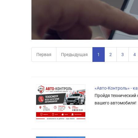
Первая
Предыдущая
1
2
3
4
«Авто-Контроль» - к
Пройдя технический 
вашего автомобиля!