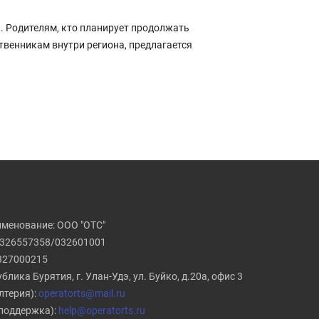
. Родителям, кто планирует продолжать
твенникам внутри региона, предлагается
именование: ООО "ОТС"
326557358/032601001
327000215
блика Бурятия, г. Улан-Удэ, ул. Буйко, д.20а, офис 3
лтерия):
operatorts@mail.ru
. поддержка):
help@operatorts.ru