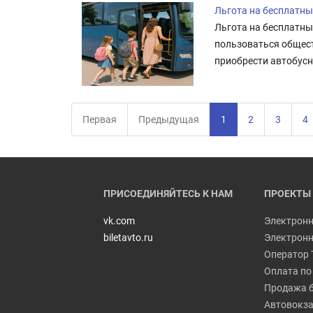
Льгота на бесплатны
Льгота на бесплатны
пользоваться общест
приобрести автобусны
Первая
Предыдущая
1
2
3
4
ПРИСОЕДИНЯЙТЕСЬ К НАМ
ПРОЕКТЫ
vk.com
Электронн
biletavto.ru
Электронн
Оператор 
Оплата по
Продажа б
Автовокза