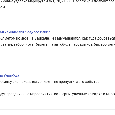
нимание уделено маршрутам №1, 70, 71, 80. Пассажиры получат в
ом.
ал начинается с одного клика!
руя летом номера на Байкале, не задумываются, как туда добратьс
статье, забронирует билеты на автобус в пару кликов, быстро, лег
да Улан-Удэ!
оездку или находитесь рядом – не пропустите это событие.
йдут праздничные мероприятия, концерты, уличные ярмарки и много