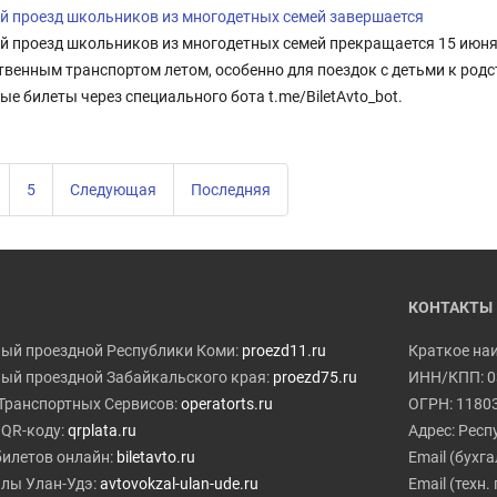
й проезд школьников из многодетных семей завершается
й проезд школьников из многодетных семей прекращается 15 июня
венным транспортом летом, особенно для поездок с детьми к родс
е билеты через специального бота t.me/BiletAvto_bot.
5
Следующая
Последняя
КОНТАКТЫ
ый проездной Республики Коми:
proezd11.ru
Краткое на
ый проездной Забайкальского края:
proezd75.ru
ИНН/КПП: 0
Транспортных Сервисов:
operatorts.ru
ОГРН: 1180
 QR-коду:
qrplata.ru
Адрес: Респу
илетов онлайн:
biletavto.ru
Email (бухга
лы Улан-Удэ:
avtovokzal-ulan-ude.ru
Email (техн