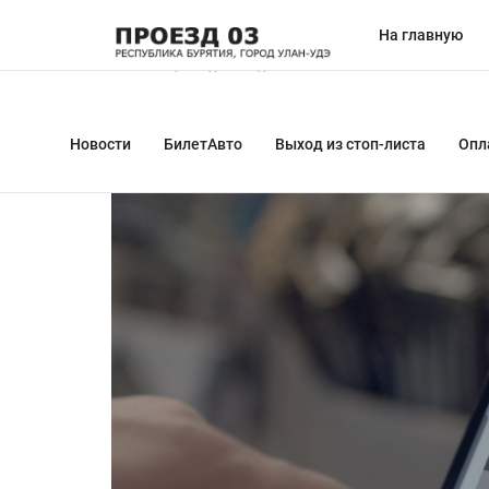
На главную
Главная
Новости
Новости
БилетАвто
Выход из стоп-листа
Опл